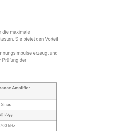
m die maximale
sten. Sie bietet den Vorteil
pannungsimpulse erzeugt und
r Prüfung der
ance Amplifier
Sinus
30 kV
PP
 700 kHz