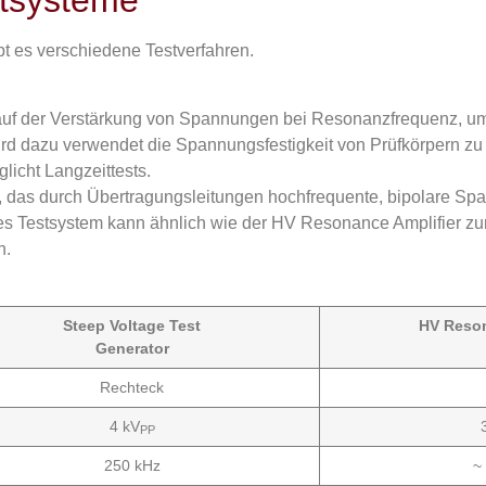
stsysteme
bt es verschiedene Testverfahren.
auf der Verstärkung von Spannungen bei Resonanzfrequenz, u
 dazu verwendet die Spannungsfestigkeit von Prüfkörpern zu te
icht Langzeittests.
, das durch Übertragungsleitungen hochfrequente, bipolare S
es Testsystem kann ähnlich wie der HV Resonance Amplifier zu
n.
Steep Voltage Test
HV Reson
Generator
Rechteck
4 kV
PP
250 kHz
~