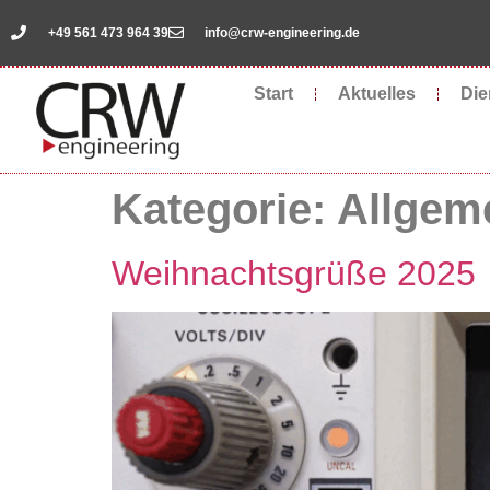
springen
+49 561 473 964 39
info@crw-engineering.de
Start
Aktuelles
Die
Kategorie:
Allgem
Weihnachtsgrüße 2025