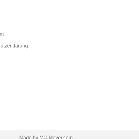
um
utzerklärung
Made by MC-Meyer.com