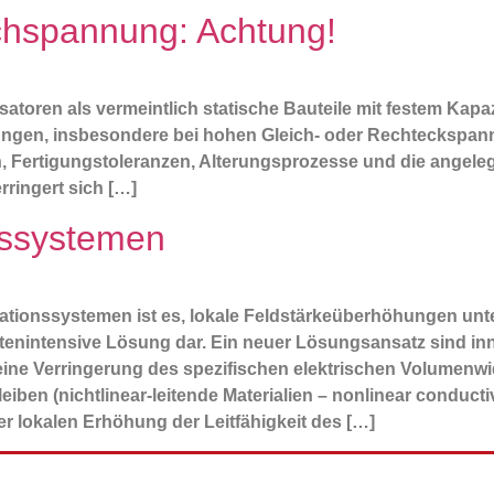
hspannung: Achtung!
toren als vermeintlich statische Bauteile mit festem Kapazi
gungen, insbesondere bei hohen Gleich‑ oder Rechteckspan
, Fertigungstoleranzen, Alterungsprozesse und die angele
rringert sich […]
nssystemen
lationssystemen ist es, lokale Feldstärkeüberhöhungen un
enintensive Lösung dar. Ein neuer Lösungsansatz sind innov
 eine Verringerung des spezifischen elektrischen Volumenw
leiben (nichtlinear-leitende Materialien – nonlinear conduc
r lokalen Erhöhung der Leitfähigkeit des […]